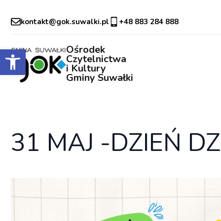
kontakt@gok.suwalki.pl
+48 883 284 888
Otwórz pasek narzędzi
Ośrodek
Czytelnictwa
i Kultury
Gminy Suwałki
31 MAJ -DZIEŃ D