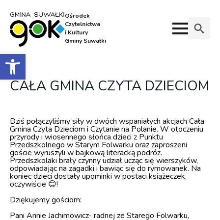
Ośrodek
Czytelnictwa
i Kultury
Gminy Suwałki
Search
Otwórz pasek narzędzi
for:
CAŁA GMINA CZYTA DZIECIOM
Dziś połączyliśmy siły w dwóch wspaniałych akcjach Cała
Gmina Czyta Dzieciom i Czytanie na Polanie. W otoczeniu
przyrody i wiosennego słońca dzieci z Punktu
Przedszkolnego w Starym Folwarku oraz zaproszeni
goście wyruszyli w bajkową literacką podróż.
Przedszkolaki brały czynny udział ucząc się wierszyków,
odpowiadając na zagadki i bawiąc się do rymowanek. Na
koniec dzieci dostały upominki w postaci książeczek,
oczywiście 😊!
Dziękujemy gościom:
Pani Annie Jachimowicz- radnej ze Starego Folwarku,