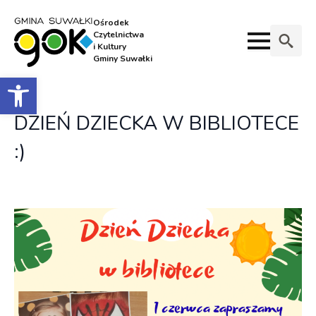
Ośrodek
Czytelnictwa
i Kultury
Gminy Suwałki
Search
Otwórz pasek narzędzi
for:
DZIEŃ DZIECKA W BIBLIOTECE
:)