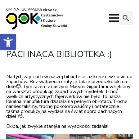
Ośrodek
Czytelnictwa
i Kultury
Gminy Suwałki
Search
Otwórz pasek narzędzi
for:
PACHNĄCA BIBLIOTEKA :)
Na tych zajęciach w naszej bibliotece, aż kręciło w sosie od
zapachów. Bez wątpienia czuły je także przedszkolaki na
dole😊. Tym razem z naszymi Małymi Gigantami wzięliśmy
na warsztat produkcję zapachowych mydełek. I choć
wielkich artystycznych fajerwerków nie było, to nasza
lokalna manufaktura działała na pełnych obrotach. Trochę
namieszaliśmy, trochę pokolorowaliśmy i ostatecznie
taśma produkcyjna wydała na świat sporo pachnących
dzieł 😊.
Ekipa, jak zwykle stanęła na wysokości zadania!