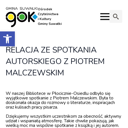
Ośrodek
Czytelnictwa
i Kultury
Gminy Suwałki
Search
Otwórz pasek narzędzi
for:
RELACJA ZE SPOTKANIA
AUTORSKIEGO Z PIOTREM
MALCZEWSKIM
W naszej Bibliotece w Płocicznie-Osiedlu odbyło się
wyjątkowe spotkanie z Piotrem Malczewskim. Była to
doskonała okazja do rozmowy o literaturze, inspiracjach
oraz kulisach pracy pisarza.
Dziękujemy wszystkim uczestnikom za obecność, aktywny
udział i wspaniałą atmosferę. Takie chwile pokazują, jak
wielką moc ma wspólne spotkanie z książką i jej autorem.