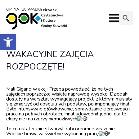
Ośrodek
Czytelnictwa
i Kultury
Gminy Suwałki
Search
Otwórz pasek narzędzi
for:
WAKACYJNE ZAJĘCIA
ROZPOCZĘTE!
Mali Giganci w akcji! Trzeba powiedzieć, że na tych
zajęciach poprzeczka wisiała naprawdę wysoko. Dzieciaki
dostały na warsztat wymagający projekt, z którym musiały
się zmierzyć od absolutnych podstaw, po imponujący finał.
Było intensywne główkowanie, sprawdzanie cierpliwości i
praca na pełnych obrotach. Finał udowodnił jedno: dla tej
ekipy nie ma rzeczy niemożliwych
!
To co ostatecznie stworzyli robi ogromne wrażenie.
Wielkie brawa za świetnie wykonaną pracę
!