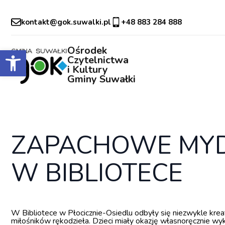
kontakt@gok.suwalki.pl
+48 883 284 888
Otwórz pasek narzędzi
Ośrodek
Czytelnictwa
i Kultury
Gminy Suwałki
ZAPACHOWE MYD
W BIBLIOTECE
W Bibliotece w Płocicznie-Osiedlu odbyły się niezwykle krea
miłośników rękodzieła. Dzieci miały okazję własnoręcznie w