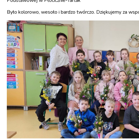
Podstawowej w Płocicznie-Tartak
Było kolorowo, wesoło i bardzo twórczo. Dziękujemy za wspó