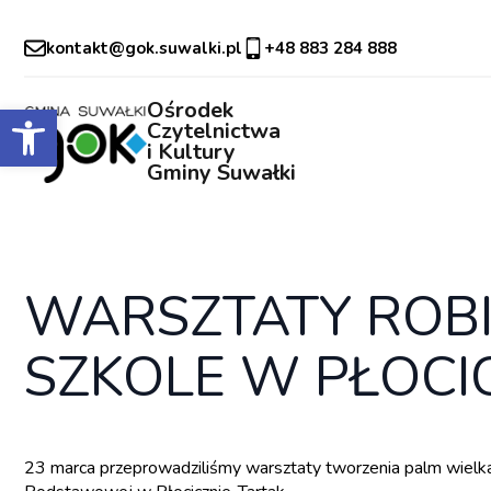
kontakt@gok.suwalki.pl
+48 883 284 888
Otwórz pasek narzędzi
Ośrodek
Czytelnictwa
i Kultury
Gminy Suwałki
WARSZTATY ROB
SZKOLE W PŁOCI
23 marca przeprowadziliśmy warsztaty tworzenia palm wielka