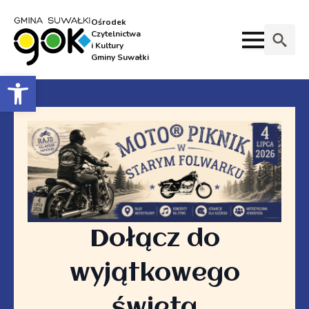
Ośrodek
Czytelnictwa
i Kultury
Gminy Suwałki
Search
Otwórz pasek narzędzi
for:
Dołącz do
wyjątkowego
święta