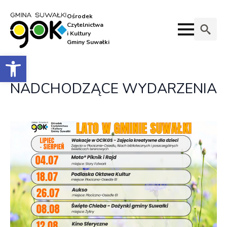
Ośrodek
Czytelnictwa
i Kultury
Gminy Suwałki
Search
Otwórz pasek narzędzi
for:
NADCHODZĄCE WYDARZENIA