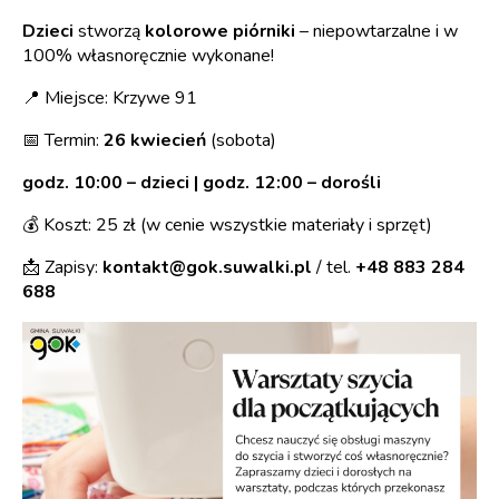
Dzieci
stworzą
kolorowe piórniki
– niepowtarzalne i w
100% własnoręcznie wykonane!
📍 Miejsce: Krzywe 91
📅 Termin:
26 kwiecień
(sobota)
godz. 10:00 – dzieci
|
godz. 12:00 – dorośli
💰 Koszt: 25 zł (w cenie wszystkie materiały i sprzęt)
📩 Zapisy:
kontakt@gok.suwalki.pl
/ tel.
+48 883 284
688