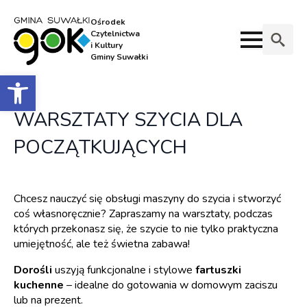
Ośrodek
Czytelnictwa
i Kultury
Gminy Suwałki
Search
Otwórz pasek narzędzi
for:
WARSZTATY SZYCIA DLA
POCZĄTKUJĄCYCH
Chcesz nauczyć się obsługi maszyny do szycia i stworzyć
coś własnoręcznie? Zapraszamy na warsztaty, podczas
których przekonasz się, że szycie to nie tylko praktyczna
umiejętność, ale też świetna zabawa!
Dorośli
uszyją funkcjonalne i stylowe
fartuszki
kuchenne
– idealne do gotowania w domowym zaciszu
lub na prezent.