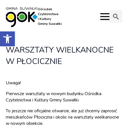
Ośrodek
Czytelnictwa
i Kultury
Gminy Suwałki
Search
Otwórz pasek narzędzi
for:
WARSZTATY WIELKANOCNE
W PŁOCICZNIE
Uwaga!
Pierwsze warsztaty w nowym budynku Ośrodka
Czytelnictwa i Kultury Gminy Suwałki.
To jeszcze nie oficjalne otwarcie, ale już chcemy zaprosić
mieszkańców Płociczna i okolic na warsztaty wielkanocne
w nowym obiekcie.