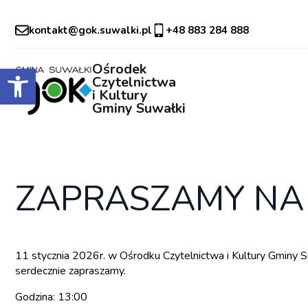
kontakt@gok.suwalki.pl
+48 883 284 888
Otwórz pasek narzędzi
Ośrodek
Czytelnictwa
i Kultury
Gminy Suwałki
ZAPRASZAMY NA 
11 stycznia 2026r. w Ośrodku Czytelnictwa i Kultury Gminy Su
serdecznie zapraszamy.
Godzina: 13:00