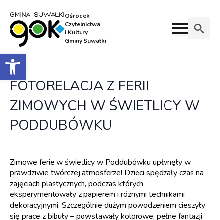
Ośrodek
Czytelnictwa
i Kultury
Gminy Suwałki
Search
Otwórz pasek narzędzi
for:
FOTORELACJA Z FERII
ZIMOWYCH W ŚWIETLICY W
PODDUBÓWKU
Zimowe ferie w świetlicy w Poddubówku upłynęły w
prawdziwie twórczej atmosferze! Dzieci spędzały czas na
zajęciach plastycznych, podczas których
eksperymentowały z papierem i różnymi technikami
dekoracyjnymi. Szczególnie dużym powodzeniem cieszyły
się prace z bibuły – powstawały kolorowe, pełne fantazji