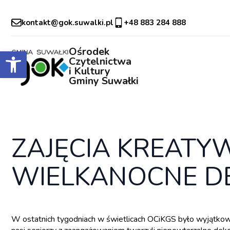
kontakt@gok.suwalki.pl
+48 883 284 888
Otwórz pasek narzędzi
Ośrodek
Czytelnictwa
i Kultury
Gminy Suwałki
ZAJĘCIA KREATY
WIELKANOCNE D
W ostatnich tygodniach w świetlicach OCiKGS było wyjątkow