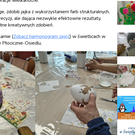
racje wielkanocne.
 zdobili jajka z wykorzystaniem farb strukturalnych,
cyzji, ale dająca niezwykle efektowne rezultaty.
ełne kreatywnych zdobień.
arnie (
Zobacz harmonogram zajęć
) w świetlicach w
Płocicznie-Osiedlu.