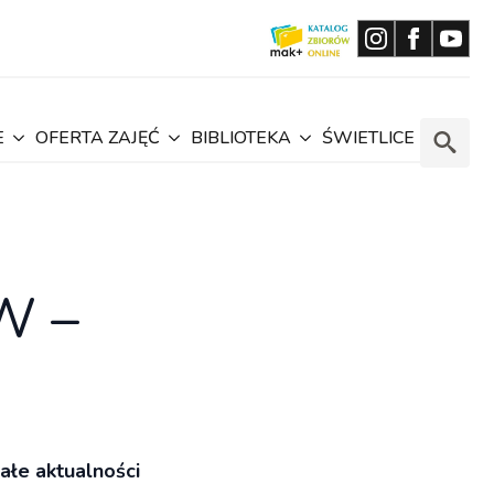
E
OFERTA ZAJĘĆ
BIBLIOTEKA
ŚWIETLICE
Search
for:
W –
ałe aktualności