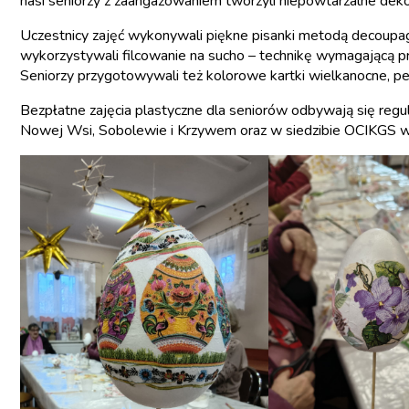
nasi seniorzy z zaangażowaniem tworzyli niepowtarzalne deko
Uczestnicy zajęć wykonywali piękne pisanki metodą decoupage,
wykorzystywali filcowanie na sucho – technikę wymagającą pre
Seniorzy przygotowywali też kolorowe kartki wielkanocne, p
Bezpłatne zajęcia plastyczne dla seniorów odbywają się regul
Nowej Wsi, Sobolewie i Krzywem oraz w siedzibie OCIKGS w 