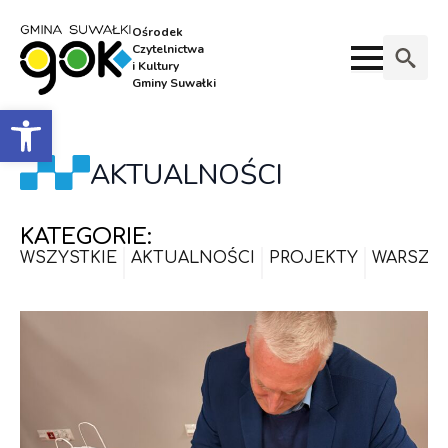
Ośrodek
Czytelnictwa
i Kultury
Gminy Suwałki
Search
Otwórz pasek narzędzi
for:
AKTUALNOŚCI
KATEGORIE:
WSZYSTKIE
AKTUALNOŚCI
PROJEKTY
WARSZT