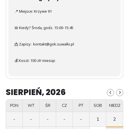
📍 Miejsce: Krzywe 91
📅 Kiedy? Środa, godz. 15:00-15:45
📩 Zapisy: kontakt@gok.suwalki.pl
💰 Koszt: 100 zł/ miesiąc
SIERPIEŃ, 2026
PON
WT
ŚR
CZ
PT
SOB
NIEDZ
-
-
-
-
-
1
2