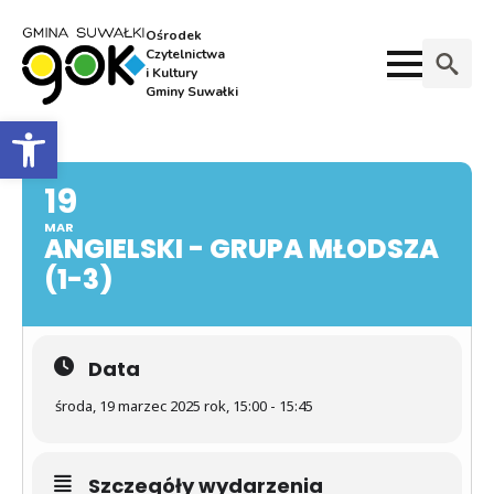
Ośrodek
Czytelnictwa
i Kultury
Gminy Suwałki
Search
Otwórz pasek narzędzi
for:
19
MAR
ANGIELSKI - GRUPA MŁODSZA
(1-3)
Data
środa, 19 marzec 2025 rok, 15:00 - 15:45
Szczegóły wydarzenia