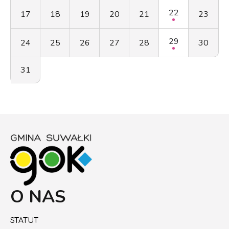
22
17
18
19
20
21
23
Zapraszamy do udziału w tym niezwykłym muzycznym
wydarzeniu. Do zobaczenia!
29
24
25
26
27
28
30
31
O NAS
STATUT