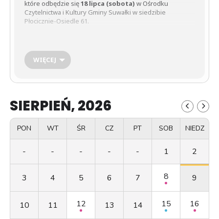
które odbędzie się
18 lipca (sobota)
w Ośrodku
Czytelnictwa i Kultury Gminy Suwałki w siedzibie
Płocicznie-Osiedle 61.
Harmonogram wydarzenie:
WIĘCEJ
17:00 – występ zespołu
Drëszë
na zewnątrz budynku.
Wstęp wolny
.
SIERPIEŃ, 2026
18:00 –
Zespół Regionalny ,,Dolina Popradu”
, wystąpi
w sali widowiskowej.
Wstęp na wejściówki.
PON
WT
ŚR
CZ
PT
SOB
NIEDZ
-
-
-
-
-
1
2
Bezpłatne wejściówki dostępne w Urzędzie Gminy
Suwałki, ul. Świerkowa 45, 16-400 Suwałki oraz
8
3
4
5
6
7
9
Ośrodku Czytelnictwa i Kultury Gminy Suwałki,
Płociczno – Osiedle 61, 16-402 Suwałki. Więcej
informacji pod numerem
883 284 888
12
15
16
10
11
13
14