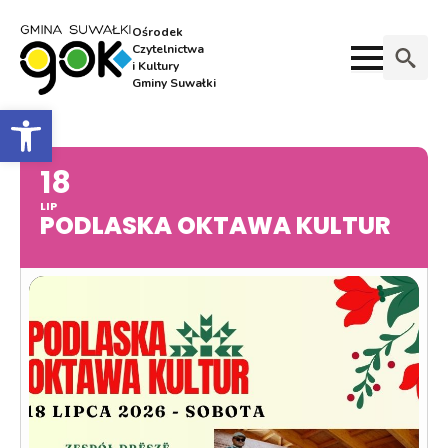
Ośrodek
Czytelnictwa
i Kultury
Gminy Suwałki
Search
Otwórz pasek narzędzi
for:
18
LIP
PODLASKA OKTAWA KULTUR