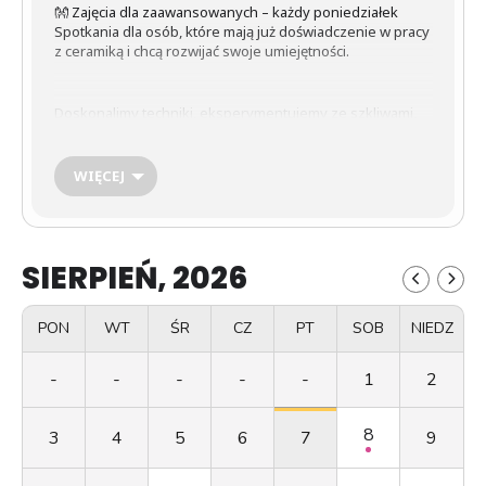
👐 Zajęcia dla zaawansowanych – każdy poniedziałek
Spotkania dla osób, które mają już doświadczenie w pracy
z ceramiką i chcą rozwijać swoje umiejętności.
Doskonalimy techniki, eksperymentujemy ze szkliwami,
glinami i formami. Tworzymy zarówno użytkowe naczynia,
jak i formy dekoracyjne.
WIĘCEJ
💰 Koszt: 150 zł / miesiąc
📅 Terminy: każdy poniedziałek – 16:30
📍 Miejsce: Krzywe 91
SIERPIEŃ, 2026
📩 Zapisy: kontakt@gok.suwalki.pl
PON
WT
ŚR
CZ
PT
SOB
NIEDZ
-
-
-
-
-
1
2
8
3
4
5
6
7
9