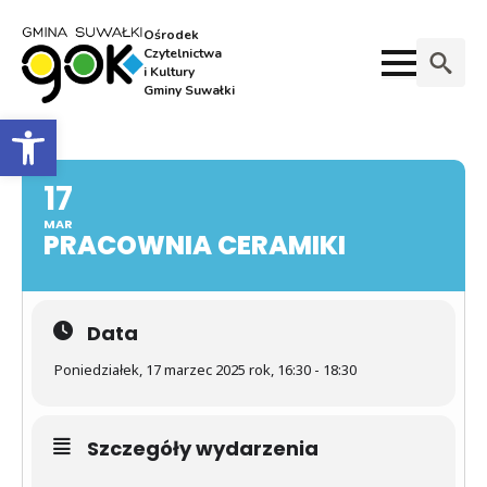
Ośrodek
Czytelnictwa
i Kultury
Gminy Suwałki
Search
Otwórz pasek narzędzi
for:
17
MAR
PRACOWNIA CERAMIKI
Data
Poniedziałek, 17 marzec 2025 rok, 16:30 - 18:30
Szczegóły wydarzenia