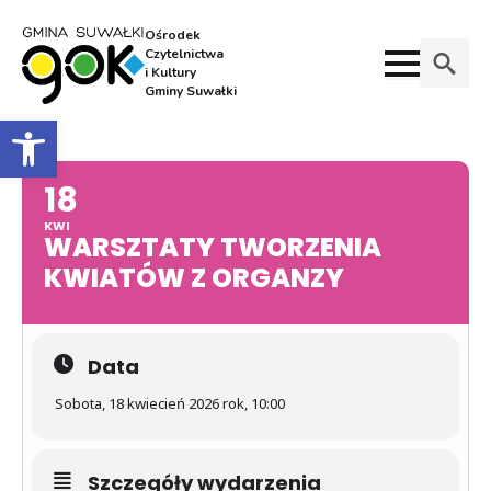
Ośrodek
Czytelnictwa
i Kultury
Gminy Suwałki
Search
Otwórz pasek narzędzi
for:
18
KWI
WARSZTATY TWORZENIA
KWIATÓW Z ORGANZY
Data
Sobota, 18 kwiecień 2026 rok, 10:00
Szczegóły wydarzenia