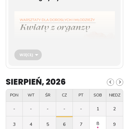
WIĘCEJ
SIERPIEŃ, 2026
PON
WT
ŚR
CZ
PT
SOB
NIEDZ
-
-
-
-
-
1
2
Zapraszamy na warsztaty, podczas których stworzysz
piękne, bajkowe kwiaty z organzy – gotowe do
zawieszenia na ścianie.
8
3
4
5
6
7
9