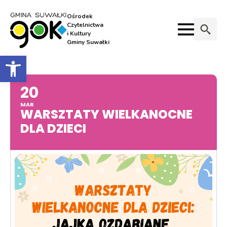
Ośrodek
Czytelnictwa
i Kultury
Gminy Suwałki
Search
Otwórz pasek narzędzi
for:
20
MAR
WARSZTATY WIELKANOCNE
DLA DZIECI