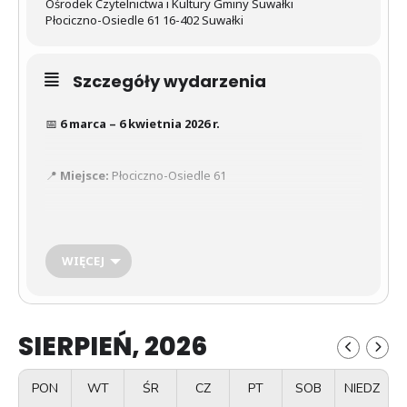
Ośrodek Czytelnictwa i Kultury Gminy Suwałki
Płociczno-Osiedle 61 16-402 Suwałki
Szczegóły wydarzenia
📅
6 marca – 6 kwietnia 2026 r.
📍
Miejsce:
Płociczno-Osiedle 61
Wystawa prezentuje wyjątkowe portrety kobiet
wykonane w warunkach studyjnych. Zdjęcia
powstały podczas zajęć fotograficznych
WIĘCEJ
prowadzonych w Ośrodku Czytelnictwa i Kultury
Gminy Suwałki i są efektem pracy oraz
kreatywności wielu autorów. Wystawa pokazuje nie
tylko talent uczestników zajęć, ale także
SIERPIEŃ, 2026
możliwości, jakie daje fotografia portretowa.
„Kobieta jak z bajki” to opowieść o kobiecości,
wrażliwości i sile ukazanej poprzez obiektyw
PON
WT
ŚR
CZ
PT
SOB
NIEDZ
aparatu.