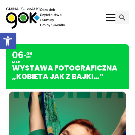
Ośrodek
Czytelnictwa
i Kultury
Gminy Suwałki
Search
Otwórz pasek narzędzi
for:
06
06
KWI
MAR
WYSTAWA FOTOGRAFICZNA
„KOBIETA JAK Z BAJKI…”