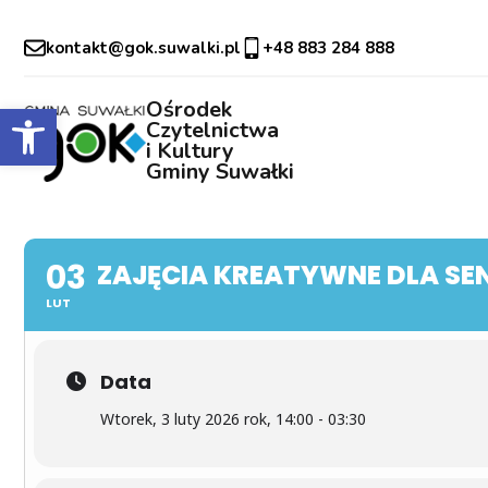
kontakt@gok.suwalki.pl
+48 883 284 888
Otwórz pasek narzędzi
Ośrodek
Czytelnictwa
i Kultury
Gminy Suwałki
03
ZAJĘCIA KREATYWNE DLA SE
LUT
Data
Wtorek, 3 luty 2026 rok, 14:00 - 03:30