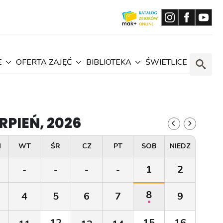
E
OFERTA ZAJĘĆ
BIBLIOTEKA
ŚWIETLICE
Search
for:
RPIEŃ, 2026
N
WT
ŚR
CZ
PT
SOB
NIEDZ
-
-
-
-
1
2
8
4
5
6
7
9
12
15
16