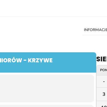
INFORMACJ
SIE
NIORÓW - KRZYWE
PO
-
3