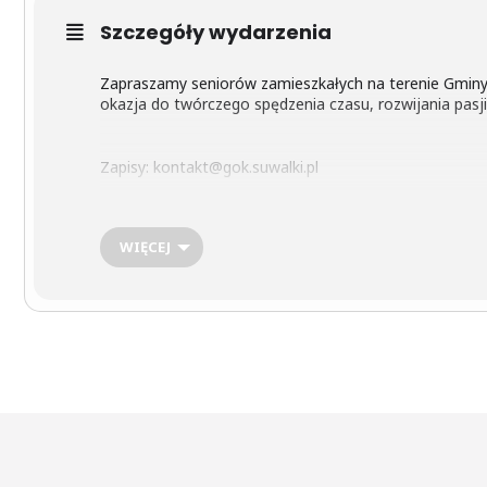
Szczegóły wydarzenia
Zapraszamy seniorów zamieszkałych na terenie Gminy 
okazja do twórczego spędzenia czasu, rozwijania pasji
Zapisy: kontakt@gok.suwalki.pl
Miejsce: Świetlica w Krzywem
, Krzywe 91
WIĘCEJ
14:00 – Wtorek