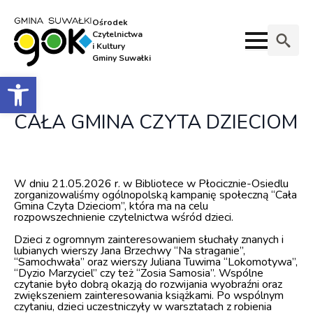
Ośrodek
Czytelnictwa
i Kultury
Gminy Suwałki
Search
Otwórz pasek narzędzi
for:
CAŁA GMINA CZYTA DZIECIOM
W dniu 21.05.2026 r. w Bibliotece w Płocicznie-Osiedlu
zorganizowaliśmy ogólnopolską kampanię społeczną “Cała
Gmina Czyta Dzieciom”, która ma na celu
rozpowszechnienie czytelnictwa wśród dzieci.
Dzieci z ogromnym zainteresowaniem słuchały znanych i
lubianych wierszy Jana Brzechwy “Na straganie”,
“Samochwała” oraz wierszy Juliana Tuwima “Lokomotywa”,
“Dyzio Marzyciel” czy też “Zosia Samosia”. Wspólne
czytanie było dobrą okazją do rozwijania wyobraźni oraz
zwiększeniem zainteresowania książkami. Po wspólnym
czytaniu, dzieci uczestniczyły w warsztatach z robienia